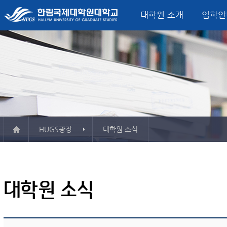
대학원 소개
입학안
미션, 비전, 핵심가치
입학모집요강
정치외교학과
글로벌정치‧한국연구소
산학협력단
학사일정
대학원 소식
총장 인사말
학사정보시스템
서비스산업정책연구소
학사안내
FAQ
융합서비스경영
평생교육원
연혁
시설
석사학위과정
외교안보전공
소개 & 주요활동
소개 & 주요활동
컨벤션전시이벤트
게시판
강의실
한국연구전공
자료실
자료실
관광외식경영전공
사용
ESG·탄소경영전
Major in Global B
Track)
HUGS광장
대학원 소식
한림 소식지
대학인권센터
보청
학교현황
오시는 길
규정
서식자료실
강의시간표
예산공고
정치외교학과
결산공고
대학원 소식
융합서비스경영학과
추경예산공고
미국법학과
업무추진비
청각언어치료학과
기부금
등록금심의위원회회의록