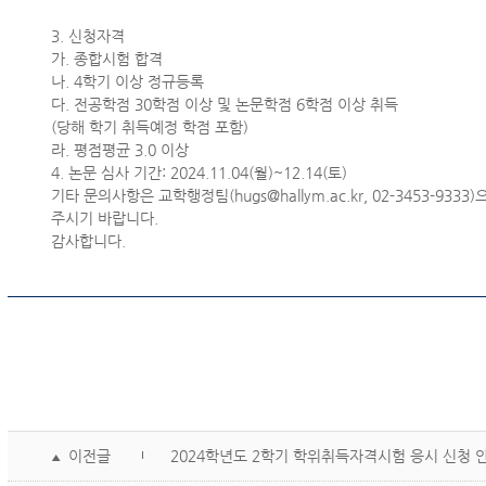
3.
신청자격
가
.
종합시험 합격
나
. 4
학기 이상 정규등록
다
.
전공학점
30
학점 이상 및 논문학점
6
학점 이상 취득
(
당해 학기 취득예정 학점 포함
)
라
.
평점평균
3.0
이상
4.
논문 심사 기간
: 2024.11.04(
월
)~12.14(
토
)
기타 문의사항은 교학행정팀
(hugs@hallym.ac.kr, 02-3453-9333)
주시기 바랍니다
.
감사합니다
.
이전글
2024학년도 2학기 학위취득자격시험 응시 신청 
▲