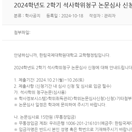
2024학년도 2학기 석사학위청구 논문심사 신
분류 : 학사공지
등록일 : 2024-10-18
작성자 : 관리자
첨부파일:
안녕하십니까
,
한림국제대학원대학교 교학행정팀입니다
.
2024
학년도
2
학기 석사학위청구 논문심사 신청에 대해 안내드립니
1.
제출기간
: 2024.10.21(
월
)~10.26(
토
)
2.
제출사항
(
신청기간 내 심사 신청 및 심사료 입금 필수
)
가
.
석사학위 청구논문
(
심사용
)
※
학사정보시스템
>
학위취득관리
>
학위논문심사신청
>
신청
>
기타첨부
※
논문심사 일정은 학과에 문의하여 주시기 바랍니다
.
나
.
논문심사료
15
만원
(
무통장입금
)
※
무통장입금 계좌
:
우리은행
1006-201-216101(
예금주
:
한림국제
※
입금자명은 반드시 본인 성명 혹은 학번으로 기재해주시기 바랍니