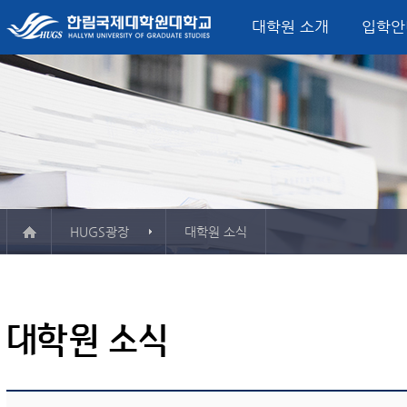
대학원 소개
입학안
미션, 비전, 핵심가치
입학모집요강
정치외교학과
글로벌정치‧한국연구소
산학협력단
학사일정
대학원 소식
총장 인사말
학사정보시스템
서비스산업정책연구소
학사안내
FAQ
융합서비스경영
평생교육원
연혁
시설
석사학위과정
외교안보전공
소개 & 주요활동
소개 & 주요활동
컨벤션전시이벤트
게시판
강의실
한국연구전공
자료실
자료실
관광외식경영전공
사용
ESG·탄소경영전
Major in Global B
Track)
HUGS광장
대학원 소식
한림 소식지
대학인권센터
보청
학교현황
오시는 길
규정
서식자료실
강의시간표
예산공고
정치외교학과
결산공고
대학원 소식
융합서비스경영학과
추경예산공고
미국법학과
업무추진비
청각언어치료학과
기부금
등록금심의위원회회의록