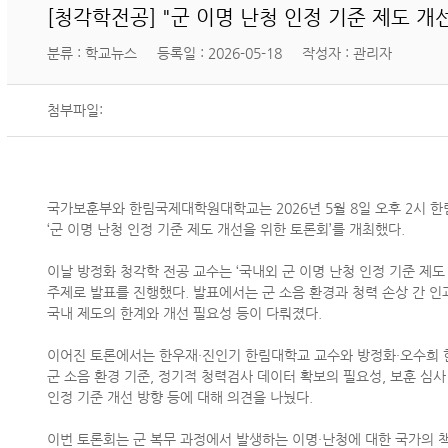
[청각학전공] "군 이명 난청 인정 기준 제도 개
분류 : 학교뉴스
등록일 : 2026-05-18
작성자 : 관리자
첨부파일:
국가보훈부와 한림국제대학원대학교는
2026
년
5
월
8
일 오후
2
시 
‘
군 이명 난청 인정 기준 제도 개선을 위한 토론회
’
를 개최했다
.
이날 방정화 청각학 전공 교수는
‘
국내외 군 이명 난청 인정 기준 제도
주제로 발표를 진행했다
.
발표에서는 군 소음 환경과 청력 손상 간 
국내 제도의 한계와 개선 필요성 등이 다뤄졌다
.
이어진 토론에서는 한우재
·
진인기 한림대학교 교수와 방정화
·
오수희 
군 소음 환경 기준
,
정기적 청력검사 데이터 확보의 필요성
,
보훈 심사
인정 기준 개선 방향 등에 대해 의견을 나눴다
.
이번 토론회는 군 복무 과정에서 발생하는 이명
·
난청에 대한 국가의 