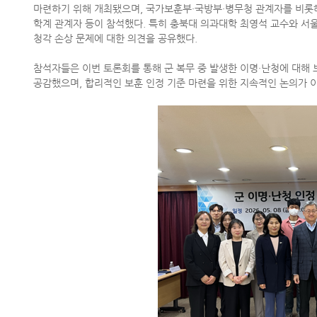
마련하기 위해 개최됐으며
,
국가보훈부
·
국방부
·
병무청 관계자를 비롯해
학계 관계자 등이 참석했다
.
특히 충북대 의과대학 최영석 교수와 서
청각 손상 문제에 대한 의견을 공유했다
.
참석자들은 이번 토론회를 통해 군 복무 중 발생한 이명
·
난청에 대해 
공감했으며
,
합리적인 보훈 인정 기준 마련을 위한 지속적인 논의가 