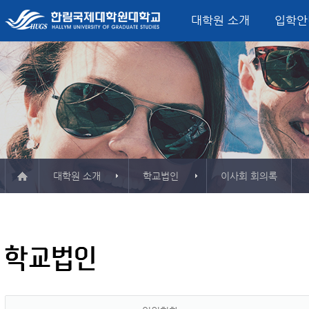
대학원 소개
입학안
미션, 비전, 핵심가치
입학모집요강
정치외교학과
글로벌정치‧한국연구소
산학협력단
학사일정
대학원 소식
총장 인사말
학사정보시스템
서비스산업정책연구소
학사안내
FAQ
융합서비스경영
평생교육원
연혁
시설
석사학위과정
외교안보전공
소개 & 주요활동
소개 & 주요활동
컨벤션전시이벤트
게시판
강의실
한국연구전공
자료실
자료실
관광외식경영전공
사용
ESG·탄소경영전
Major in Global B
Track)
대학원 소개
학교법인
이사회 회의록
한림 소식지
대학인권센터
보청
학교현황
오시는 길
규정
서식자료실
강의시간표
예산공고
정치외교학과
결산공고
학교법인
융합서비스경영학과
추경예산공고
미국법학과
업무추진비
청각언어치료학과
기부금
등록금심의위원회회의록